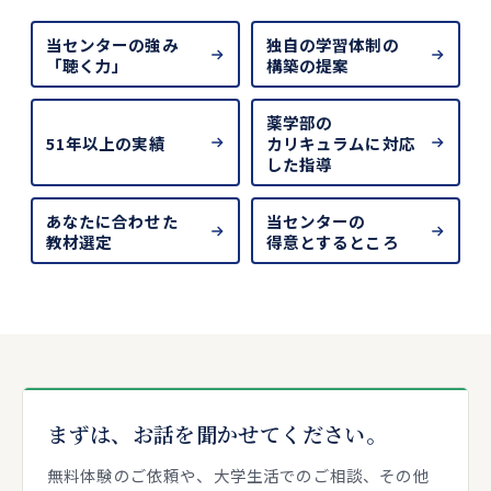
当センターの
強み
独自の学習
体制の
「聴く力」
構築の提案
薬学部の
51
年以上の
実績
カリキュラム
に対応
した指導
あなたに
合わせた
当センターの
教材選定
得意とする
ところ
まずは、
お話を
聞かせてください。
無料体験のご依頼や、大学生活でのご相談、その他