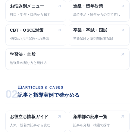
お悩み別
メニュー
進級・留年
対策
科目・学年・目的から探す
単位不足・留年からの立て直し
CBT・OSCE
対策
卒業・卒試・
国試
4年次の共用試験への準備
卒業試験と薬剤師国家試験
学習法・
全般
勉強量の配り方と続け方
ARTICLES & CASES
02
記事と指導実例で確かめる
お役立ち
情報ガイド
薬学部の
記事一覧
人気・新着の記事から読む
記事を分類・検索で探す