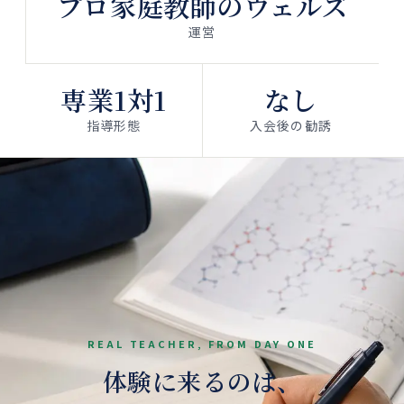
プロ家庭教師のウェルズ
運営
専業1対1
なし
指導形態
入会後の勧誘
REAL TEACHER, FROM DAY ONE
体験に来るのは、