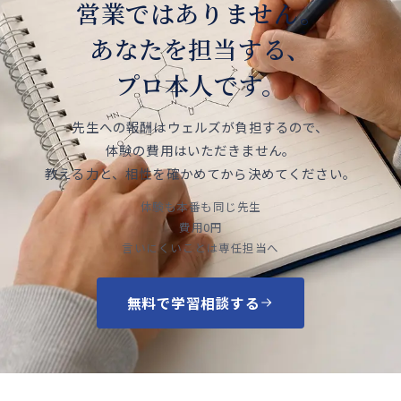
営業ではありません。
あなたを担当する、
プロ本人です。
先生への報酬はウェルズが負担するので、
体験の費用はいただきません。
教える力と、相性を
確かめてから決めてください。
体験も本番も同じ先生
費用0円
言いにくいことは専任担当へ
無料で学習相談する