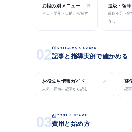
お悩み別
メニュー
進級・留年
科目・学年・目的から探す
単位不足・留
直し
ARTICLES & CASES
02
記事と指導実例で確かめる
お役立ち
情報ガイド
薬
人気・新着の記事から読む
記事
COST & START
03
費用と始め方