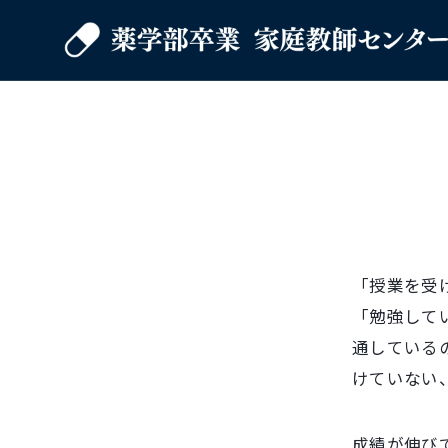
「授業を受
「勉強して
通している
けていない
成績が伸び