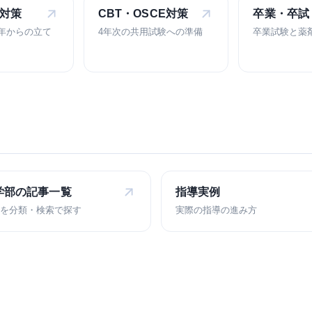
対策
CBT・OSCE
対策
卒業・卒試
年からの立て
4年次の共用試験への準備
卒業試験と薬
学部の
記事一覧
指導実例
を分類・検索で探す
実際の指導の進み方