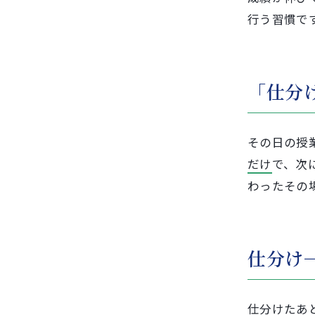
行う習慣で
「仕分
その日の授
だけ
で、次
わったその
仕分け
仕分けたあ