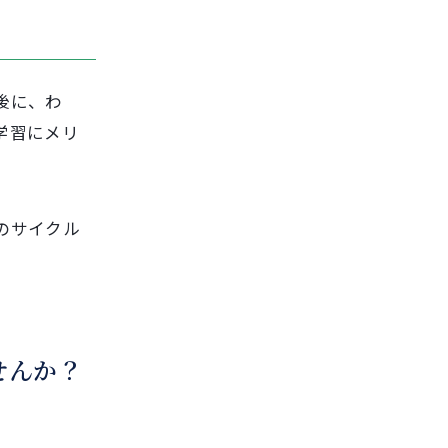
後に、わ
学習にメリ
のサイクル
せんか？