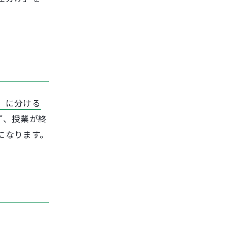
」に分ける
ず、授業が終
になります。