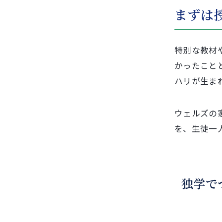
まずは
特別な教材
かったこと
ハリが生ま
ウェルズの
を、生徒一
学習習
独学で
くわしく見る