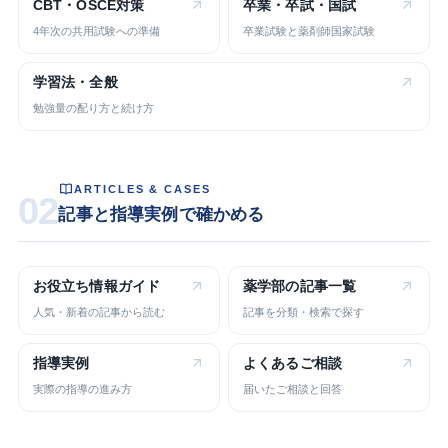
CBT・OSCE
対策
卒業・卒試・
国試
4年次の共用試験への準備
卒業試験と薬剤師国家試験
学習法・
全般
勉強量の配り方と続け方
ARTICLES & CASES
02
記事と指導実例で確かめる
お役立ち
情報ガイド
薬学部の
記事一覧
人気・新着の記事から読む
記事を分類・検索で探す
指導実例
よくある
ご相談
実際の指導の進み方
届いたご相談と回答