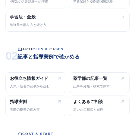
4年次の共用試験への準備
卒業試験と薬剤師国家試験
学習法・
全般
勉強量の配り方と続け方
ARTICLES & CASES
02
記事と指導実例で確かめる
お役立ち
情報ガイド
薬学部の
記事一覧
人気・新着の記事から読む
記事を分類・検索で探す
指導実例
よくある
ご相談
実際の指導の進み方
届いたご相談と回答
COST & START