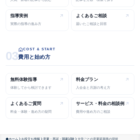
指導実例
よくある
ご相談
実際の指導の進み方
届いたご相談と回答
COST & START
03
費用と始め方
無料体験指導
料金プラン
体験してから検討できます
入会金と月謝の考え方
よくある
ご質問
サービス・
料金の相談例
料金・体験・進め方の疑問
費用や進め方のご相談
ホーム
お役立ち情報
卒業・卒試・国家試験
大学ごとの卒業延期率の現状