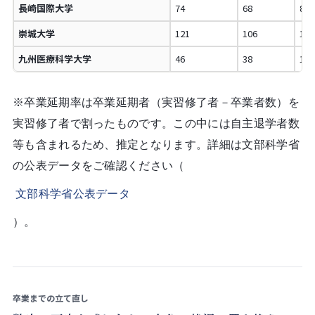
長崎国際大学
74
68
8.
崇城大学
121
106
12
九州医療科学大学
46
38
17
※卒業延期率は卒業延期者（実習修了者－卒業者数）を
実習修了者で割ったものです。この中には自主退学者数
等も含まれるため、推定となります。詳細は文部科学省
の公表データをご確認ください（
文部科学省公表データ
）。
卒業までの立て直し