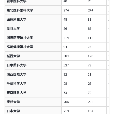
岩手医科大学
40
26
35
東北医科薬科大学
274
244
10
医療創生大学
48
39
18
奥羽大学
86
86
0.
国際医療福祉大学
114
111
2.
高崎健康福祉大学
94
75
20
城西大学
183
120
34
日本薬科大学
127
73
42
城西国際大学
92
51
44
千葉科学大学
28
28
0.
東京理科大学
73
70
4.
東邦大学
206
201
2.
日本大学
219
194
11