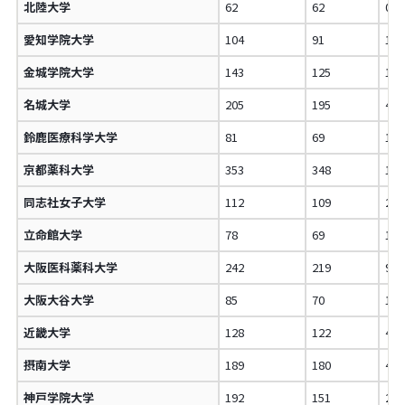
北陸大学
62
62
0.
愛知学院大学
104
91
12
金城学院大学
143
125
12
名城大学
205
195
4.
鈴鹿医療科学大学
81
69
14
京都薬科大学
353
348
1.
同志社女子大学
112
109
2.
立命館大学
78
69
11
大阪医科薬科大学
242
219
9.
大阪大谷大学
85
70
17
近畿大学
128
122
4.
摂南大学
189
180
4.
神戸学院大学
192
151
21