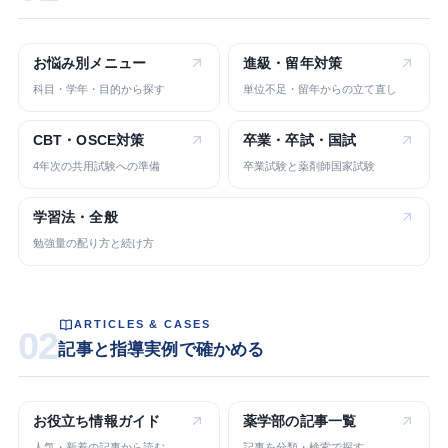
お悩み別
メニュー
進級・留年
対策
科目・学年・目的から探す
単位不足・留年からの立て直し
CBT・OSCE
対策
卒業・卒試・
国試
4年次の共用試験への準備
卒業試験と薬剤師国家試験
学習法・
全般
勉強量の配り方と続け方
ARTICLES & CASES
02
記事と指導実例で確かめる
お役立ち
情報ガイド
薬学部の
記事一覧
人気・新着の記事から読む
記事を分類・検索で探す