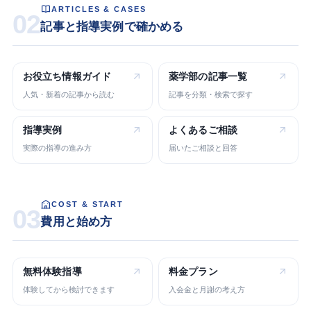
ARTICLES & CASES
02
記事と指導実例で確かめる
お役立ち
情報ガイド
薬学部の
記事一覧
人気・新着の記事から読む
記事を分類・検索で探す
指導実例
よくある
ご相談
実際の指導の進み方
届いたご相談と回答
COST & START
03
費用と始め方
無料体験指導
料金プラン
体験してから検討できます
入会金と月謝の考え方