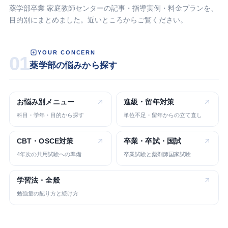
薬学部卒業 家庭教師センターの記事・指導実例・料金プランを、
目的別にまとめました。近いところからご覧ください。
YOUR CONCERN
01
薬学部の悩みから探す
お悩み別
メニュー
進級・留年
対策
科目・学年・目的から探す
単位不足・留年からの立て直し
CBT・OSCE
対策
卒業・卒試・
国試
4年次の共用試験への準備
卒業試験と薬剤師国家試験
学習法・
全般
勉強量の配り方と続け方