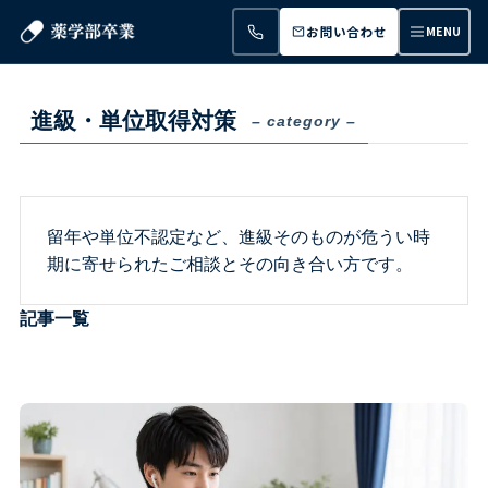
お問い合わせ
MENU
進級・単位取得対策
– category –
留年や単位不認定など、進級そのものが危うい時
期に寄せられたご相談とその向き合い方です。
記事一覧