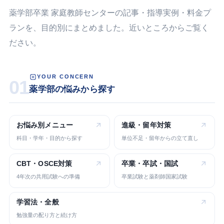
薬学部卒業 家庭教師センターの記事・指導実例・料金プ
ランを、目的別にまとめました。近いところからご覧く
ださい。
YOUR CONCERN
01
薬学部の悩みから探す
お悩み別
メニュー
進級・留年
対策
科目・学年・目的から探す
単位不足・留年からの立て直し
CBT・OSCE
対策
卒業・卒試・
国試
4年次の共用試験への準備
卒業試験と薬剤師国家試験
学習法・
全般
勉強量の配り方と続け方